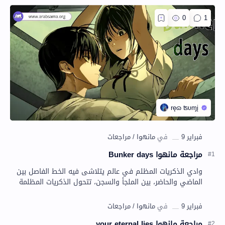
مراجعة مانهوا Bunker days
وادي الذكريات المظلم في عالم يتلاشى فيه الخط الفاصل بين
الماضي والحاضر، بين الملجأ والسجن، تتحول الذكريات المظلمة
إلى حاضرملموس يطارد أبطال القصة في…
مراجعة مانهوا your eternal lies