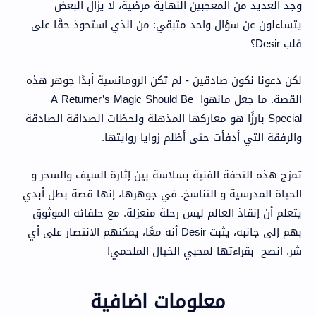
وجد العديد من المعجبين النهاية مرضية، لا يزال البعض
يتساءلون عن سؤال واحد متبقي: من الذي استحوذ حقًا على
قلب Desir؟
لكن دعونا نكون صادقين - لم تكن الرومانسية أبدًا جوهر هذه
القصة. ما جعل مانهوا A Returner’s Magic Should Be
Special بارزًا هو معاركها المذهلة ولحظات الصداقة الصادقة
والرفقة التي أدفأت حتى أظلم زوايا روايتها.
تمزج هذه التحفة الفنية بسلاسة بين إثارة السيف والسحر و
الحياة المدرسية و التناسخ. في جوهرها، إنها قصة بطل أبدي
يتعلم أن إنقاذ العالم ليس رحلة منعزلة. مع حلفائه الموثوق
بهم إلى جانبه، يثبت Desir أنه معًا، يمكنهم الانتصار على أي
شر. انصح بقراءتها لمحبي الخيال الملحمي!
معلومات اضافية