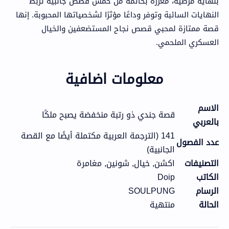
بنهاية مرضية، معززة بخاتمة من خمس قصص جانبية تربط
النهايات السائبة وتوفر وداعًا مؤثرًا لشخصياتها المحبوبة. إنها
قصة ممتازة لمحبي قصص نجاح المستضعفين والخيال
العسكري الملحمي.
معلومات اضافية
الاسم
قصة جندي ذو رتبة منخفضة يصبح ملكًا
بالعربي
141 (الترجمة العربية مكتملة أيضًا مع القصة
عدد الفصول
الجانبية)
التصنيفات
اكشن, خيال, شونين, مغامرة
الكاتب
Doip
الرسام
SOULPUNG
الحالة
منتهية