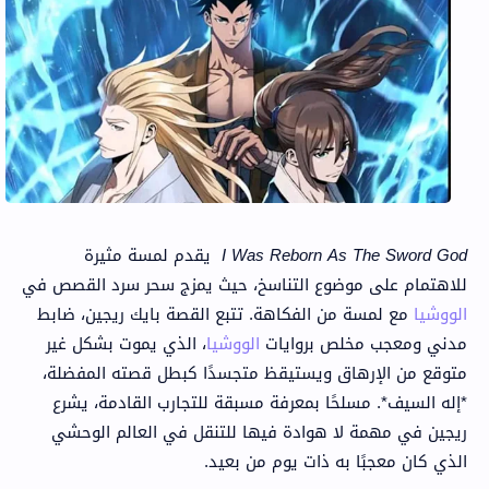
I Was Reborn As The Sword God
يقدم لمسة مثيرة
للاهتمام على موضوع التناسخ، حيث يمزج سحر سرد القصص في
الووشيا
مع لمسة من الفكاهة. تتبع القصة بايك ريجين، ضابط
مدني ومعجب مخلص بروايات
الووشيا
، الذي يموت بشكل غير
متوقع من الإرهاق ويستيقظ متجسدًا كبطل قصته المفضلة،
*إله السيف*. مسلحًا بمعرفة مسبقة للتجارب القادمة، يشرع
ريجين في مهمة لا هوادة فيها للتنقل في العالم الوحشي
الذي كان معجبًا به ذات يوم من بعيد.