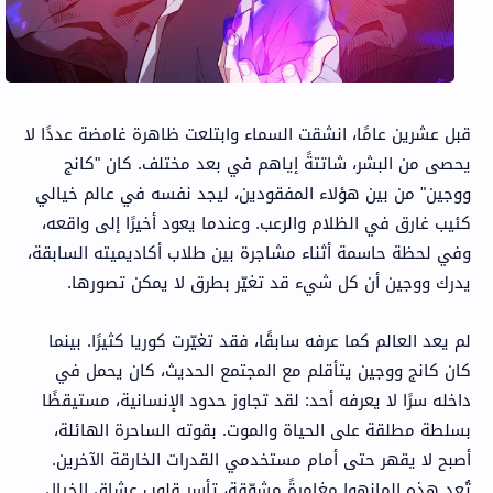
قبل عشرين عامًا، انشقت السماء وابتلعت ظاهرة غامضة عددًا لا
يحصى من البشر، شاتتةً إياهم في بعد مختلف. كان "كانج
ووجين" من بين هؤلاء المفقودين، ليجد نفسه في عالم خيالي
كئيب غارق في الظلام والرعب. وعندما يعود أخيرًا إلى واقعه،
وفي لحظة حاسمة أثناء مشاجرة بين طلاب أكاديميته السابقة،
يدرك ووجين أن كل شيء قد تغيّر بطرق لا يمكن تصورها.
لم يعد العالم كما عرفه سابقًا، فقد تغيّرت كوريا كثيرًا. بينما
كان كانج ووجين يتأقلم مع المجتمع الحديث، كان يحمل في
داخله سرًا لا يعرفه أحد: لقد تجاوز حدود الإنسانية، مستيقظًا
بسلطة مطلقة على الحياة والموت. بقوته الساحرة الهائلة،
أصبح لا يقهر حتى أمام مستخدمي القدرات الخارقة الآخرين.
تُعد هذه المانهوا مغامرةً مشوّقة، تأسر قلوب عشاق الخيال