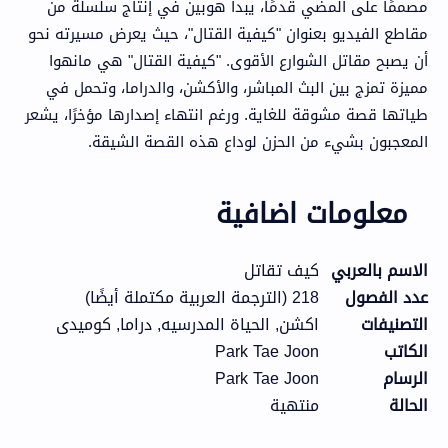
مصممًا على المضي قدمًا، يبدأ هوبين في إنتاج سلسلة من
مقاطع الفيديو بعنوان "كيفية القتال"، حيث يعرض مسيرته نحو
أن يصبح مقاتل الشوارع الأقوى. "كيفية القتال" هي مانهوا
مميزة تمزج بين البث المباشر، والأكشن، والدراما، وتحمل في
طياتها قصة مشوقة للغاية. ورغم انتهاء إصدارها مؤخرًا، يشعر
المعجبون بشيء من الحزن لوداع هذه القصة الشيقة.
معلومات اضافية
الاسم بالعربي
كيف تقاتل
عدد الفصول
218 (الترجمة العربية مكتملة أيضًا)
التصنيفات
اكشن, الحياة المدرسيه, دراما, كوميدى
الكاتب
Park Tae Joon
الرسام
Park Tae Joon
الحالة
منتهية