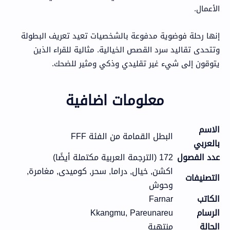
الأعمال.
إنها رحلة فوضوية مدفوعة بالشخصيات تعيد تعريف البطولة
وتتحدى تقاليد سرد القصص الخيالية. مثالية للقراء الذين
يتوقون إلى شيء غير تقليدي وذكي ومثير للضحك.
معلومات اضافية
الاسم
البطل القمامة من الفئة FFF
بالعربي
عدد الفصول
172 (الترجمة العربية مكتملة أيضًا)
اكشن, خيال, دراما, سحر, كوميدى, مغامرة,
التصنيفات
وحوش
الكاتب
Farnar
الرسام
Kkangmu, Pareunareu
الحالة
منتهية