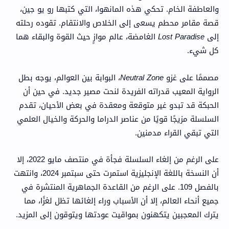
والعاطفة الخام. تحكي هذه المانهوا، التي كتبها رو يو جين،
قصة مقامر محطم يسعى إلى الخلاص والانتقام. تقوده رحلته
إلى
Lost Paradise
الغامضة، عالم موازٍ حيث القوة والبقاء هما
كل شيء.
مصممًا على غزو
Neutral Zone
، البوابة بين العوالم، يوجه بطل
الرواية المعيب قدراته الفريدة لنحت مصير جديد. في حين أن
الحبكة قد تبدو غير متوقعة ومعقدة في بعض الأحيان، تقدم
السلسلة مزيجًا قويًا من عناصر الدراما والحركة والخيال العلمي
التي تبقي القراء مدمنين.
على الرغم من إلغاء السلسلة فجأة في منتصف مايو 2022، إلا
أن النسخة باللغة الإنجليزية استمرت حتى سبتمبر 2024، وانتهت
بالفصل 109. على الرغم من القاعدة الجماهرية المنتشرة في
جميع أنحاء العالم، إلا أن الأسباب وراء إلغائها تظل لغزًا، مما
يترك المعجبين يتكهنون بمواقيت عودتها ويتوقون إلى المزيد.