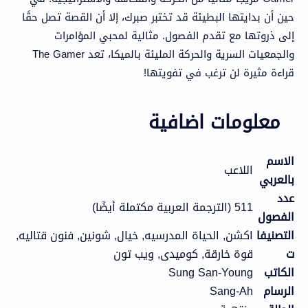
حين أن بدايتها البطيئة قد تختبر صبرك، إلا أن القصة تصل حقًا
إلى ذروتها مع تقدم الفصول. مثالية لمحبي المؤامرات
والجمعيات السرية والحركة المليئة بالميكا، تعد The Gamer
قراءة مثيرة لن ترغب في تفويتها!
معلومات اضافية
الاسم
اللاعب
بالعربي
عدد
511 (الترجمة العربية مكتملة أيضًا)
الفصول
التصنيفا
اكشن, الحياة المدرسيه, خيال, شونين, فنون قتاليه,
ت
قوة خارقة, كوميدى, ويب تون
الكاتب
Sung San-Young
الرسام
Sang-Ah