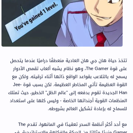
تتخذ حياة هان جي هان العادية منعطفًا دراميًا عندما يتحصل
على قوة The Gamer، وهو نظام يشبه ألعاب تقمص الأدوار
يسمح له بالتلاعب بقواعد الواقع ذاتها أثناء ترقيته. ولكن مع
القوة العظيمة تأتي المخاطر العظيمة. لكن بسبب قوة Jee-
Han الجديدة تقوم بدفعه إلى "عالم الظل" الخطير، حيث تمتلك
المنظمات القوية أجنداتها الخاصة - وليس كلها على استعداد
للسماح له بإعادة تشكيل العالم بشروطه.
مع أحد أكثر أنظمة السحر تعقيدًا في المانهوا، تقدم The
Gamer مزيجًا مثاليًا من الحركة والفكاهة والاستراتيجية. في