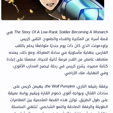
The Story Of A Low-Rank Soldier Becoming A Monarch
هي
قصة آسرة عن المثابرة والفداء والطموح. التقى كريس
براودمونت، الذي كان ذات يوم جنديًا متواضعًا يحلم باللقب
الفارس، بنهاية مأساوية في ساحة المعركة. ومع ذلك، يمنحه
منعطف غامض من القدر فرصة ثانية للحياة. مصممًا على إعادة
كتابة مصيره، يشرع كريس في رحلة ليصبح المحارب الأقوى،
وفي النهاية، ملك الأراضي.
برفقة رفيقه الناري،
the Wolf Pumpkin
، يهيمن كريس على
ساحات القتال، ويواجه أقوى خصوم القارة ويقيم روابط عميقة
على طول الطريق. توازن هذه القصة الملحمية بين المغامرات
الطويلة والرفقة الصادقة والنمو الشخصي. تنتهي السلسلة