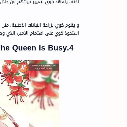
أخته، يتعهد كوي بتغيير حياتهم من خلا
و يقوم كوي بزراعة النباتات الأجنبية، مثل
استحوذ كوي على اهتمام الأمير، الذي وج
4.The Queen Is Busy