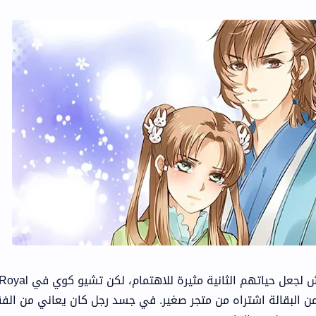
العديد من أبطال إيسيكاي مسلحون بالغش لجعل حياتهم الثاني
ح فقط بكيس من البقالة اشتراه من متجر صغير. في جسد رجل كان يعاني من الف