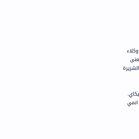
 وكلاء
عنى
لشريرة
كاي.
انمي