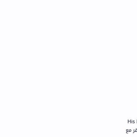
ة مثيرة للاهتمام، لكن تشيو كوي في His Royal
قر مع