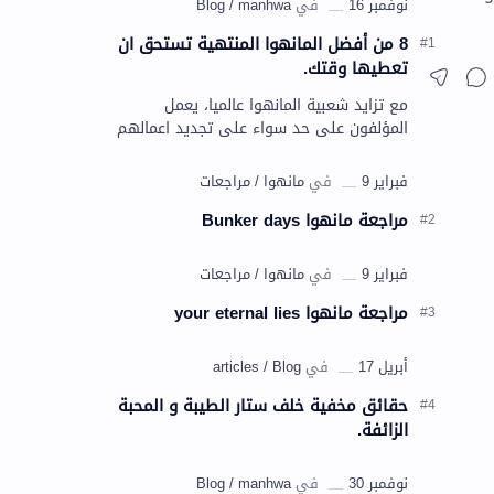
8 من أفضل المانهوا المنتهية تستحق ان
تعطيها وقتك.
مع تزايد شعبية المانهوا عالميا، يعمل
المؤلفون على حد سواء على تجديد اعمالهم
باستمرار وأيضًا يقومون بالغاء البعض منها و
ذالك يرجعُ لأسياب متعددة. و لك…
مراجعة مانهوا Bunker days
مراجعة مانهوا your eternal lies
حقائق مخفية خلف ستار الطيبة و المحبة
الزائفة.