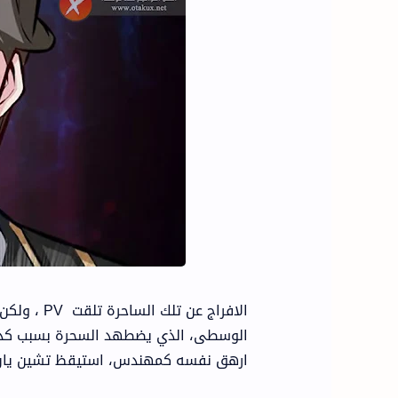
الافراج عن
الوسطى، الذي يضطهد السحرة بسبب كذبة 
ارهق نفسه كمهندس، استيقظ تشين يان ل