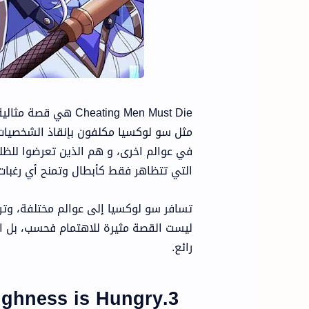
eating Men Must Die
مثل سو لوكسيا مكلفون بإنقاذ الشخصيات
في عوالم اخرى، و هم الذين تعرضوا للظل
التي تتظاهر فقط كأبطال وتمنح أي رغبات
تسافر سو لوكسيا إلى عوالم مختلفة، وتر
ليست القصة مثيرة للاهتمام فحسب، بل ا
رائع.
3.His Royal Highness is Hungry