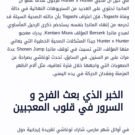
في حين أن محبي Hunter x Hunter فرحون عندما علمو أن
المانجا تحتوي على العديد من السنريوهات النهائية في حالة
وفاة Togashi، فإن اعتراف Togashi بأن حالته الصحية السيئة قد
تحرمه من إنهاء المانجا بنفسه يستحضر ذكرى الرحيل المأساوي
لمبدع مانجا Berserk المؤلف Kentaro Miura. يدرك معجبو
Hunter x Hunter جيدًا المشكلات الصحية الخطيرة التي يعاني
منها المؤلف، التي تسببت في توقف مانجا Shonen Jump عدة
مرات على مر السنين. في السابق، تحدث توغاشي بصراحة عن
الصعوبات التي واجهها خلال فترة تعافيه، مثل آلام الظهر
المزمنة وفقدان الحركة في يده اليمنى.
الخبر الذي بعث الفرح و
السرور في قلوب المعجبين
في أوائل شهر مارس، شارك توغاشي تغريدة إيجابية حول