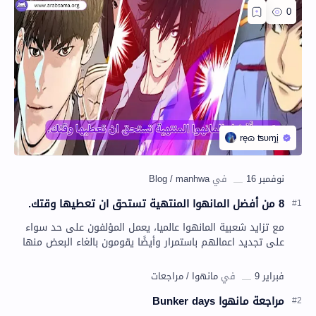
8 من أفضل المانهوا المنتهية تستحق ان تعطيها وقتك.
مع تزايد شعبية المانهوا عالميا، يعمل المؤلفون على حد سواء
على تجديد اعمالهم باستمرار وأيضًا يقومون بالغاء البعض منها
و ذالك يرجعُ لأسياب متعددة. و لك…
مراجعة مانهوا Bunker days