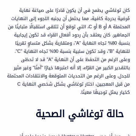
كان توغاشي يطمح في أن يكون قادرًا على صياغة نهاية
مُرضية بدرجة كافية، مما يحتمل أن يجنبه اللجوء إلى النهايات
المحتملة A أو B أو C، التي توقع أن تتلقى استقبالًا متباينًا من
الجماهير. كان يعتقد بأن ردود أفعال القراء قد تكون إيجابية
بنسبة 80% تجاه النهاية "A"، ومتقاربة بشكل متساوٍ تقريبًا
للنهاية "B"، وقد تكون سلبية بنسبة 90% تجاه النهاية "C".
وعلى الرغم من التحفظ على أن النهاية "A" قد لا تحظى
بالتقدير الكبير من القرّاء، إلا أنه اعتبرها خيارًا "آمنًا" وغير مثير
للجدل. وعلى الرغم من التحديات المتوقعة والانتقادات المحتملة
من قبل المعجبين، اختار توغاشي بشكل شخصي النهاية C
كخيار يمثل توجيهًا معينًا.
حالة توغاشي الصحية